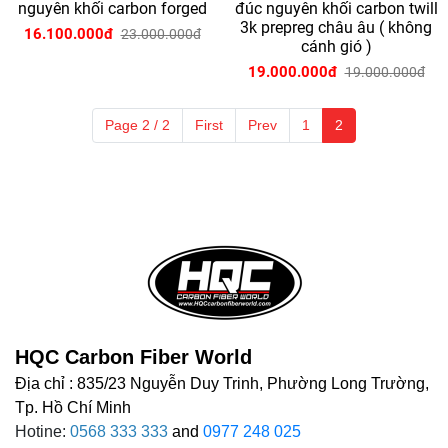
nguyên khối carbon forged
đúc nguyên khối carbon twill
3k prepreg châu âu ( không
16.100.000đ
23.000.000đ
cánh gió )
19.000.000đ
19.000.000đ
Page 2 / 2
First
Prev
1
2
HQC Carbon Fiber World
Địa chỉ : 835/23 Nguyễn Duy Trinh, Phường Long Trường,
Tp. Hồ Chí Minh
Hotine:
0568 333 333
and
0977 248 025