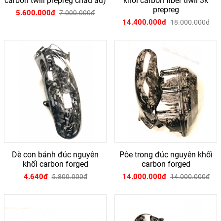
carbon twill prepreg châu âu)
khối carbon fiber tiwll 3k
prepreg
5.600.000đ
7.000.000đ
14.400.000đ
18.000.000đ
Dè con bánh đúc nguyên
Pôe trong đúc nguyên khối
khối carbon forged
carbon forged
4.640đ
14.000.000đ
5.800.000đ
14.000.000đ